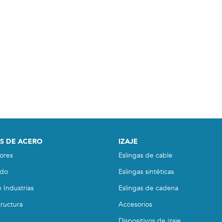
S DE ACERO
IZAJE
ores
Eslingas de cable
do
Eslingas sintéticas
 Industrias
Eslingas de cadena
tructura
Accesorios
Dispositivos de izaje