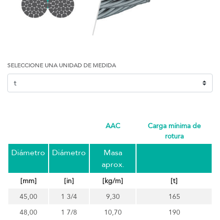
SELECCIONE UNA UNIDAD DE MEDIDA
AAC
carga mínima de
rotura
Diámetro
Diámetro
Masa
aprox.
[mm]
[in]
[kg/m]
[t]
45,00
1 3/4
9,30
165
48,00
1 7/8
10,70
190