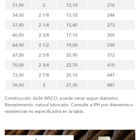
51,00
2
12,10
216
54,00
2 1/8
13,10
244
57,00
2 1/4
15,40
273
60,00
2 3/8
17,10
305
64,00
2 1/2
19,00
338
67,00
2 5/8
20,90
372
70,00
2 3/4
22,70
410
73,00
2 7/8
25,10
447
76,00
3
27,30
487
Construcción: 6x36 WSCO, puede variar según diámetro.
Revestimiento: natural lubricado. Consulte a IPH por diámetros o
resistencias no especificados en la tabla.