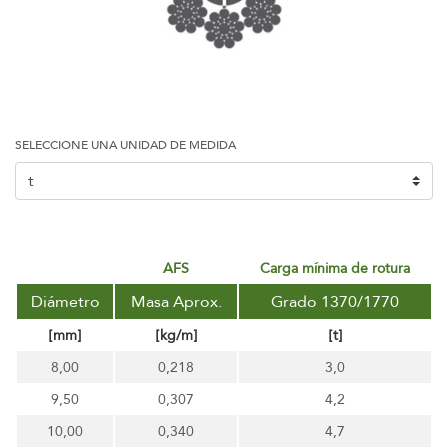
SELECCIONE UNA UNIDAD DE MEDIDA
AFS
carga mínima de rotura
Diámetro
Masa Aprox.
Grado 1370/1770
[mm]
[kg/m]
[t]
8,00
0,218
3,0
9,50
0,307
4,2
10,00
0,340
4,7