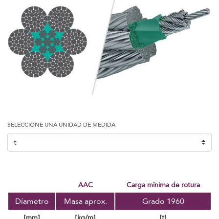
SELECCIONE UNA UNIDAD DE MEDIDA
AAC
carga mínima de rotura
Díametro
Masa aprox.
Grado 1960
[mm]
[kg/m]
[t]