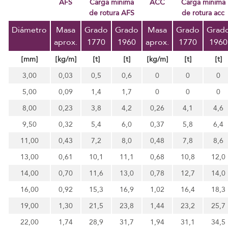
AFS
Carga mínima
ACC
carga mínima
de rotura AFS
de rotura acc
Diámetro
Masa
Grado
Grado
Masa
Grado
Grad
aprox.
1770
1960
aprox.
1770
1960
[mm]
[kg/m]
[t]
[t]
[kg/m]
[t]
[t]
3,00
0,03
0,5
0,6
0
0
0
5,00
0,09
1,4
1,7
0
0
0
8,00
0,23
3,8
4,2
0,26
4,1
4,6
9,50
0,32
5,4
6,0
0,37
5,8
6,4
11,00
0,43
7,2
8,0
0,48
7,8
8,6
13,00
0,61
10,1
11,1
0,68
10,8
12,0
14,00
0,70
11,6
13,0
0,78
12,7
14,0
16,00
0,92
15,3
16,9
1,02
16,4
18,3
19,00
1,30
21,5
23,8
1,44
23,2
25,7
22,00
1,74
28,9
31,7
1,94
31,1
34,5