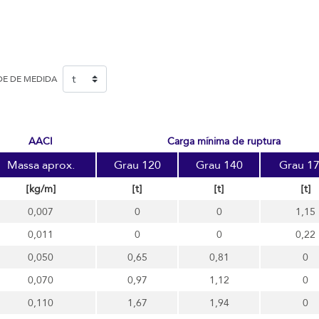
DE DE MEDIDA
AACI
carga mínima de ruptura
Massa aprox.
Grau 120
Grau 140
Grau 1
[kg/m]
[t]
[t]
[t]
0,007
0
0
1,15
0,011
0
0
0,22
0,050
0,65
0,81
0
0,070
0,97
1,12
0
0,110
1,67
1,94
0