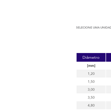
SELECIONE UMA UNIDA
Diâmetro
[mm]
1,20
1,50
3,00
3,50
4,80