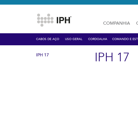
COMPANHIA
CABOS DE AÇO
USO GERAL
CORDOALHA
COMANDO E EST
IPH 17
IPH 17