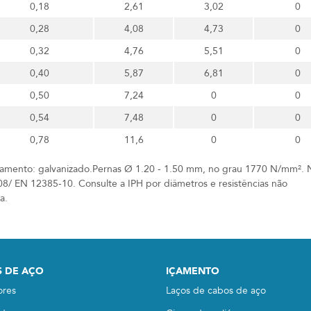
0,18
2,61
3,02
0
0,28
4,08
4,73
0
0,32
4,76
5,51
0
0,40
5,87
6,81
0
0,50
7,24
0
0
0,54
7,48
0
0
0,78
11,6
0
0
amento: galvanizado.Pernas Ø 1.20 - 1.50 mm, no grau 1770 N/mm².
08/ EN 12385-10. Consulte a IPH por diâmetros e resistências não
a.
 DE AÇO
IÇAMENTO
ores
Laços de cabos de aço