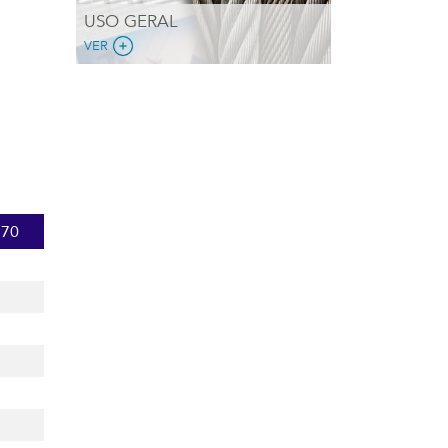
USO GERAL
VER
770