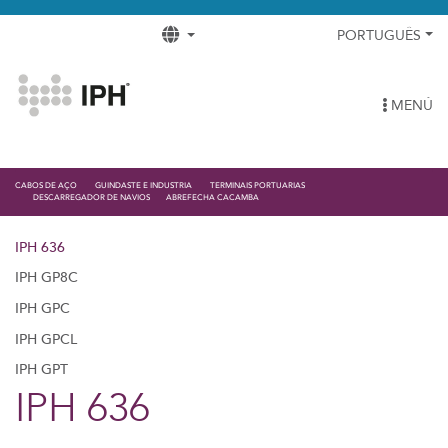
PORTUGUÊS
MENÚ
CABOS DE AÇO
GUINDASTE E INDUSTRIA
TERMINAIS PORTUARIAS
DESCARREGADOR DE NAVIOS
ABREFECHA CACAMBA
IPH 636
IPH GP8C
IPH GPC
IPH GPCL
IPH GPT
IPH 636