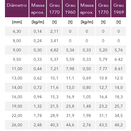
Diâmetro
Massa
Grau
Grau
Massa
Grau
Grau
aprox.
1770
1960
aprox.
1770
1969
[mm]
[kg/m]
[t]
[t]
[kg/m]
[t]
[t]
6,30
0,14
2,11
0
0
0
0
8,00
0,24
3,41
0
0
0
0
9,00
0,30
4,82
5,34
0,33
5,20
5,76
9,50
0,33
5,37
5,59
0,33
5,79
6.42
11,00
0,44
7,21
7,98
0,50
7.77
8.61
13,00
0,62
10,1
11,1
0,69
10.8
12.0
14,00
0,72
11,6
13,0
0,80
12,7
14,0
16,00
0,94
15,3
16,9
1,05
16,4
18,3
19,00
1,32
21,5
23,8
1,48
23,2
25,7
22,00
1,78
28,9
31,9
1,98
31,1
34,5
26,00
2,48
40,3
44,6
2,76
43,5
48,2