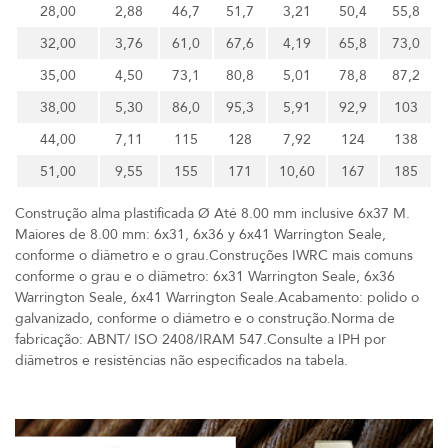
28,00
2,88
46,7
51,7
3,21
50,4
55,8
32,00
3,76
61,0
67,6
4,19
65,8
73,0
35,00
4,50
73,1
80,8
5,01
78,8
87,2
38,00
5,30
86,0
95,3
5,91
92,9
103
44,00
7,11
115
128
7,92
124
138
51,00
9,55
155
171
10,60
167
185
Construção alma plastificada Ø Até 8.00 mm inclusive 6x37 M.
Maiores de 8.00 mm: 6x31, 6x36 y 6x41 Warrington Seale,
conforme o diâmetro e o grau.Construções IWRC mais comuns
conforme o grau e o diâmetro: 6x31 Warrington Seale, 6x36
Warrington Seale, 6x41 Warrington Seale.Acabamento: polido o
galvanizado, conforme o diámetro e o construção.Norma de
fabricação: ABNT/ ISO 2408/IRAM 547.Consulte a IPH por
diâmetros e resistências não especificados na tabela.